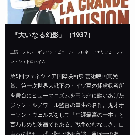
『大いなる幻影』（1937）
主演：ジャン・ギャバン／ピエール・フレネー／エリッヒ・フォ
ン・シュトロハイム
第5回ヴェネツィア国際映画祭 芸術映画賞受
賞。第一次世界大戦下のドイツ軍の捕虜収容所
を舞台にヒューマニズムを高らかに謳いあげた
ジャン・ルノワール監督の畢生の名作。鬼才オ
ーソン・ウェルズをして「生涯最高の一本」と
言わしめた映画でもある。戦争のむなしさ、自
由への憧れ、拭い難い階級意識、男同士の友