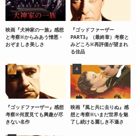
映画『犬神家の一族』感想
『ゴッドファーザー
と考察※からみあう憎悪・
PART3』（最終章）考察と
おぞましき美しさ
みどころ※再評価が望まれ
る佳品
『ゴッドファーザー』感想
映画『風と共に去りぬ』感
考察※何度見ても興趣が尽
想と考察※いまだ世界を魅
きない名作
了し続ける麗しき不遜さ